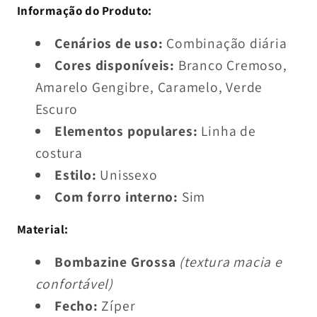
para
para
Informação do Produto:
Estudantes
Estudantes
Cenários de uso:
Combinação diária
e
e
Cores disponíveis:
Branco Cremoso,
Lazer
Lazer
Amarelo Gengibre, Caramelo, Verde
Escuro
Elementos populares:
Linha de
costura
Estilo:
Unissexo
Com forro interno:
Sim
Material:
Bombazine Grossa
(textura macia e
confortável)
Fecho:
Zíper