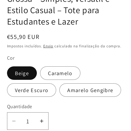
Estilo Casual – Tote para
Estudantes e Lazer
Preço
€55,90 EUR
normal
Impostos incluídos.
Envio
calculado na finalização da compra.
Cor
Beige
Caramelo
Verde Escuro
Amarelo Gengibre
Quantidade
Diminuir
Aumentar