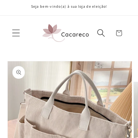
Saltar
Seja bem-vindo(a) à sua loja de eleição!
para o
conteúdo
Carrinho
Saltar para
a
informação
do produto