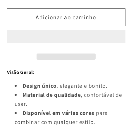
a
a
quantidade
quantidade
de
de
Adicionar ao carrinho
Mala
Mala
de
de
Ombro
Ombro
em
em
Bombazine
Bombazine
Grossa
Grossa
–
–
Visão Geral:
Simples,
Simples,
Design único
, elegante e bonito.
Versátil
Versátil
Material de qualidade
, confortável de
e
e
usar.
Estilo
Estilo
Casual
Casual
Disponível em várias cores
para
–
–
combinar com qualquer estilo.
Tote
Tote