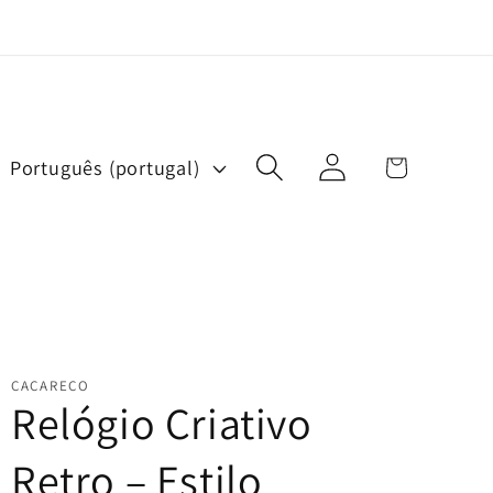
Iniciar
Carrinho
Português (portugal)
sessão
d
o
m
a
CACARECO
Relógio Criativo
Retro – Estilo