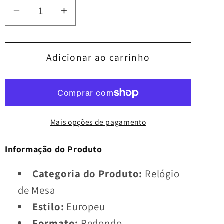
Diminuir
Aumentar
a
a
quantidade
quantidade
de
de
Adicionar ao carrinho
Relógio
Relógio
Criativo
Criativo
Retro
Retro
–
–
Mais opções de pagamento
Estilo
Estilo
Industrial
Industrial
Informação do Produto
Americano
Americano
com
com
Categoria do Produto:
Relógio
Engrenagens
Engrenagens
de Mesa
Estilo:
Europeu
Formato:
Redondo