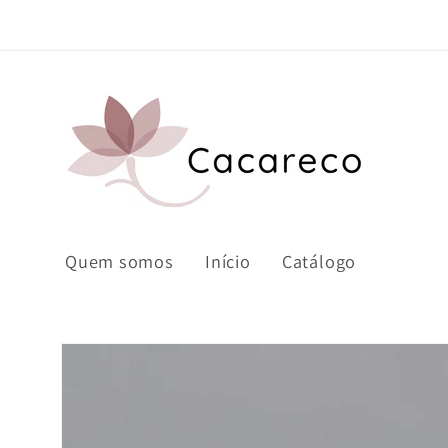
Saltar
para o
conteúdo
Quem somos
Início
Catálogo
Saltar para
a
informação
do produto