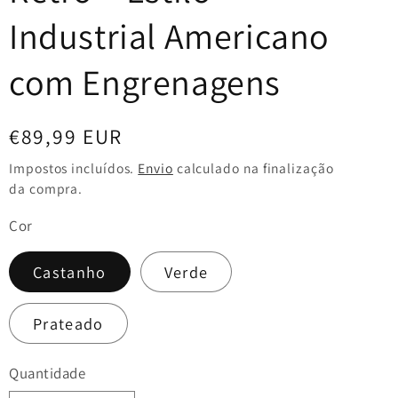
Industrial Americano
com Engrenagens
Preço
€89,99 EUR
normal
Impostos incluídos.
Envio
calculado na finalização
da compra.
Cor
Castanho
Verde
Prateado
Quantidade