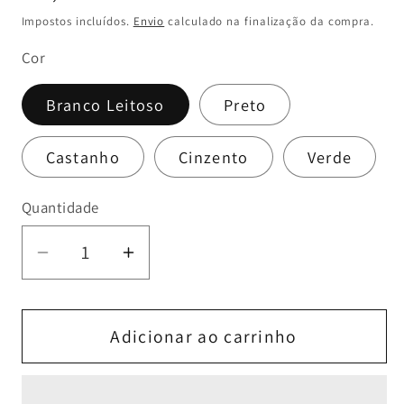
normal
Impostos incluídos.
Envio
calculado na finalização da compra.
Cor
Branco Leitoso
Preto
Castanho
Cinzento
Verde
Quantidade
Diminuir
Aumentar
a
a
quantidade
quantidade
de
de
Adicionar ao carrinho
Mala
Mala
Grande
Grande