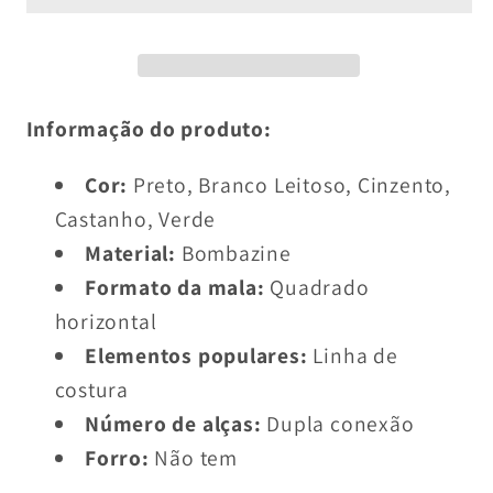
de
de
Tecido
Tecido
Entrançado
Entrançado
–
–
Grande
Grande
Informação do produto:
Capacidade
Capacidade
–
–
Cor:
Preto, Branco Leitoso, Cinzento,
Nova
Nova
Castanho, Verde
Mala
Mala
Material:
Bombazine
Feminina
Feminina
Formato da mala:
Quadrado
em
em
horizontal
Lona
Lona
Elementos populares:
Linha de
costura
Número de alças:
Dupla conexão
Forro:
Não tem