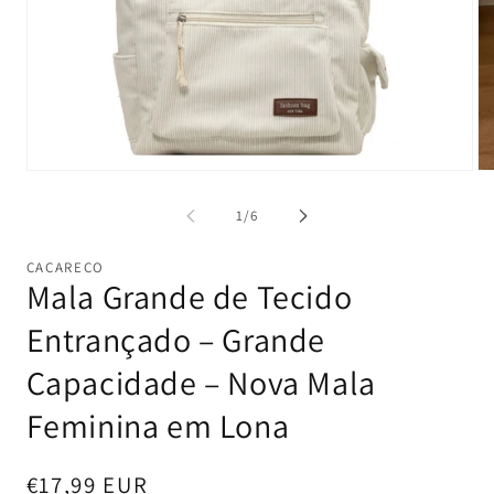
Abrir
Ab
conteúdo
co
multimédia
mu
de
1
/
6
1
2
em
e
modal
mo
CACARECO
Mala Grande de Tecido
Entrançado – Grande
Capacidade – Nova Mala
Feminina em Lona
Preço
€17,99 EUR