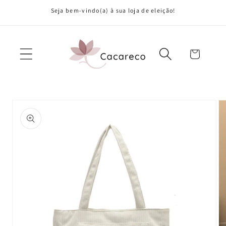
Saltar
Seja bem-vindo(a) à sua loja de eleição!
para o
conteúdo
Carrinho
Saltar para
a
informação
do produto